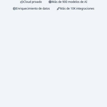
Cloud privado
Más de 900 modelos de AI
Enriquecimiento de datos
Más de 10K integraciones
PRUEBA GRATIS
$5
en créditos
Prueba Duet con $5 en créditos gratis de LLM. Sin
tarjeta de crédito.
Todas las funciones de pago
Sin tarjeta
Dashboard de uso