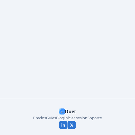
Empezar gratis
Duet
Precios
Guías
Blog
Iniciar sesión
Soporte