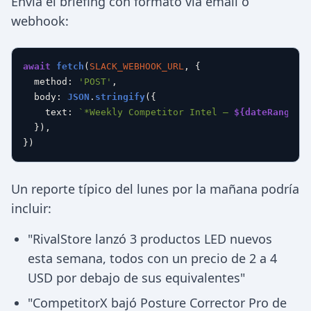
Envía el briefing con formato vía email o
webhook:
await
fetch
(
SLACK_WEBHOOK_URL
, {

method
: 
'POST'
,

body
: 
JSON
.
stringify
({

text
: 
`*Weekly Competitor Intel — 
${dateRange}
*
  }),

Un reporte típico del lunes por la mañana podría
incluir:
"RivalStore lanzó 3 productos LED nuevos
esta semana, todos con un precio de 2 a 4
USD por debajo de sus equivalentes"
"CompetitorX bajó Posture Corrector Pro de