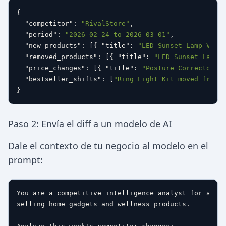
{
"competitor"
:
"RivalStore"
,
"period"
:
"2026-02-24 to 2026-03-01"
,
"new_products"
:
[
{
"title"
:
"LED Sunset Lamp V3"
,
"removed_products"
:
[
{
"title"
:
"LED Sunset Lamp 
"price_changes"
:
[
{
"title"
:
"Posture Corrector P
"bestseller_shifts"
:
[
"Ring Light Kit moved from 
}
Paso 2: Envía el diff a un modelo de AI
Dale el contexto de tu negocio al modelo en el
prompt:
You are a competitive intelligence analyst for a dro
selling home gadgets and wellness products.
