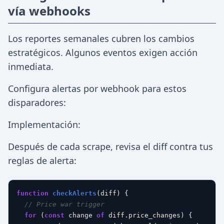
vía webhooks
Los reportes semanales cubren los cambios
estratégicos. Algunos eventos exigen acción
inmediata.
Configura alertas por webhook para estos
disparadores:
Implementación:
Después de cada scrape, revisa el diff contra tus
reglas de alerta:
function
checkAlerts
(
diff
) {

// Price war trigger
for
 (
const
 change 
of
 diff.
price_changes
) {
