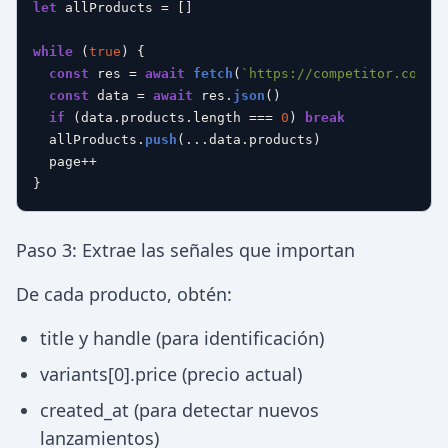
let
 allProducts = []

while
 (
true
) {

const
 res = 
await
fetch
(
`https://competitor.com/p
const
 data = 
await
 res.
json
()

if
 (data.
products
.
length
 === 
0
) 
break
  allProducts.
push
(...data.
products
)

  page++

Paso 3: Extrae las señales que importan
De cada producto, obtén:
title y handle (para identificación)
variants[0].price (precio actual)
created_at (para detectar nuevos
lanzamientos)