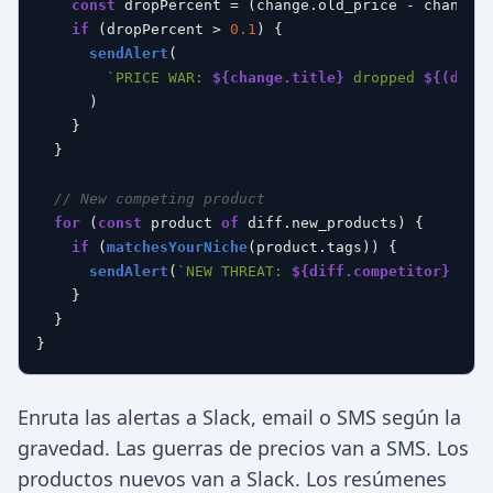
const
 dropPercent = (change.
old_price
 - change.
if
 (dropPercent > 
0.1
) {

sendAlert
(

`PRICE WAR: 
${change.title}
 dropped 
${(drop
      )

    }

  }

// New competing product
for
 (
const
 product 
of
 diff.
new_products
) {

if
 (
matchesYourNiche
(product.
tags
)) {

sendAlert
(
`NEW THREAT: 
${diff.competitor}
 lau
    }

  }

Enruta las alertas a Slack, email o SMS según la
gravedad. Las guerras de precios van a SMS. Los
productos nuevos van a Slack. Los resúmenes